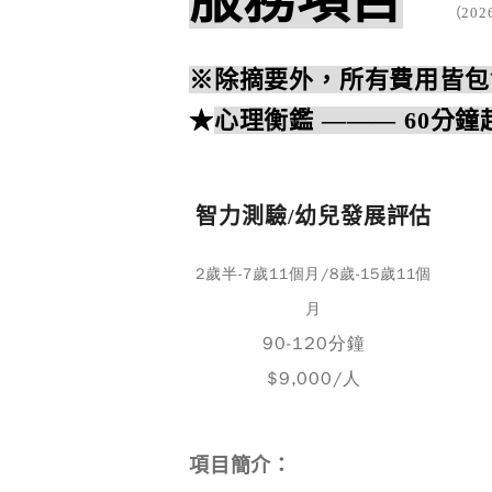
（202
※
除摘要外，所有費用皆包含
★
心理衡鑑
———
60分鐘
智力測驗/幼兒發展評估
2歲半-7歲11個月/8歲-15歲11個
月
90-120分鐘
$9,000/人
項目簡介：