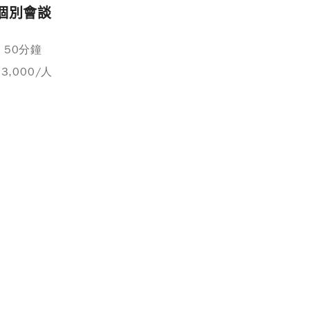
個別會談
50分鐘
$3,000/人