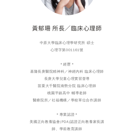
黃郁珊 所長／臨床心理師
所碩士
中原大學臨床心理學研究所 碩士
心理字第001161號
＊經歷＊
作心理師
基隆長庚醫院精神科／神經內科 臨床心理師
師資
長庚大學兒童心理實習督導
社團
課程師資
苗栗大千醫院南勢分院 臨床心理師
台
理師
桃園平鎮高中 輔導老師
醫療院所／社福機構／學校單位合作講師
基
＊專業認證＊
題
美國正向教養協會(PDA)認證正向教養家長講
師、學前教育講師
亞洲體