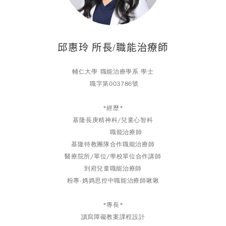
邱惠玲 所長/職能治療師
輔仁大學 職能治療學系 學士
職字第003786號
*經歷*
基隆長庚精神科/兒童心智科
職能治療師
基隆特教團隊合作職能治療師
中國
醫療院所/單位/學校單位合作講師
到府兒童職能治療師
粉專-媽媽思控中職能治療師啾啾
*專長*
讀寫障礙教案課程設計