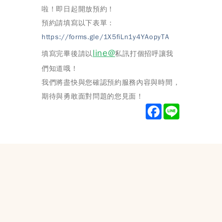
啦！即日起開放預約！
預約請填寫以下表單：
https://forms.gle/1X5fiLn1y4YAopyTA
line@
填寫完畢後請以
私訊打個招呼讓我
們知道哦！
我們將盡快與您確認預約服務內容與時間，
期待與勇敢面對問題的您見面！
F
L
a
i
c
n
e
e
b
o
o
k