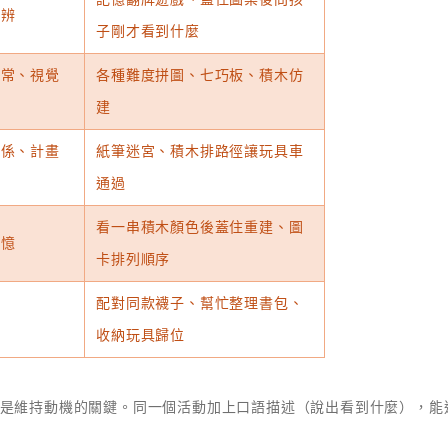
區辨
子剛才看到什麼
恆常、視覺
各種難度拼圖、七巧板、積木仿
建
關係、計畫
紙筆迷宮、積木排路徑讓玩具車
通過
看一串積木顏色後蓋住重建、圖
記憶
卡排列順序
配對同款襪子、幫忙整理書包、
收納玩具歸位
是維持動機的關鍵。同一個活動加上口語描述（說出看到什麼），能