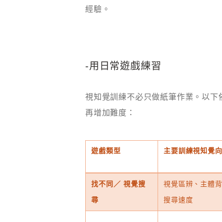
經驗。
-用日常遊戲練習
視知覺訓練不必只做紙筆作業。以下
再增加難度：
遊戲類型
主要訓練視知覺
找不同／
視覺搜
視覺區辨、主體
尋
搜尋速度