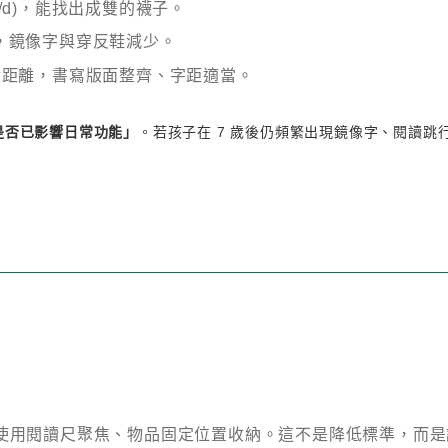
/d)，能找出成雙的襪子。
，鏡像字與穿反鞋減少。
對距離，書寫版面整齊、字距適當。
是否已影響日常功能」
。若孩子在
7
歲後仍頻繁出現鏡像字、閱讀跳
使用閱讀尺聚焦、物品固定位置收納。這不是降低標準，而是