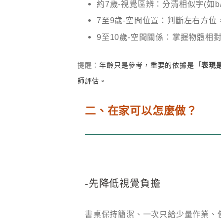
約7歲-視覺區辨：分清相似字(如b
7
至9歲-空間位置：判斷左右方位
9
至10歲-空間關係：掌握物體相
提醒：
年齡只是參考，重要的依據是
「表現
師評估。
二、在家可以怎麼做？
-先降低視覺負擔
書桌保持簡潔、一次只給少量作業、