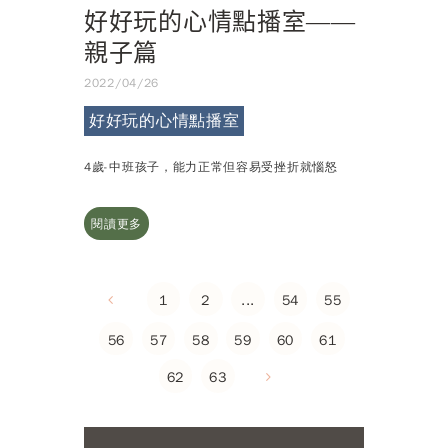
好好玩的心情點播室——
親子篇
2022/04/26
好好玩的心情點播室
4歲-中班孩子，能力正常但容易受挫折就惱怒
閱讀更多
1
2
...
54
55
56
57
58
59
60
61
62
63