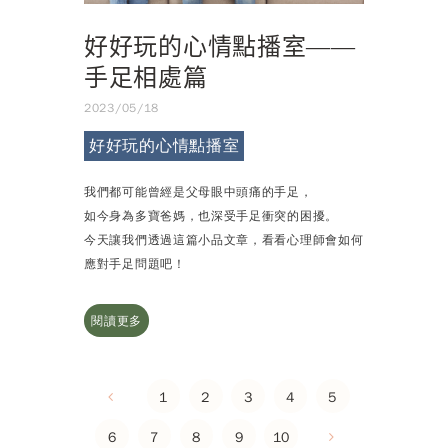
好好玩的心情點播室——
手足相處篇
2023/05/18
好好玩的心情點播室
我們都可能曾經是父母眼中頭痛的手足，
如今身為多寶爸媽，也深受手足衝突的困擾。
今天讓我們透過這篇小品文章，看看心理師會如何
應對手足問題吧！
閱讀更多
1
2
3
4
5
6
7
8
9
10