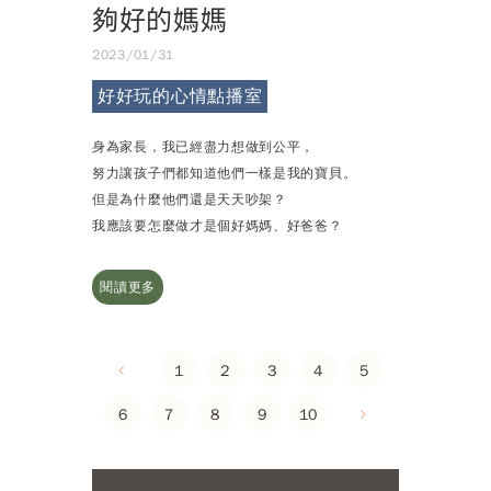
夠好的媽媽
2023/01/31
好好玩的心情點播室
身為家長，我已經盡力想做到公平，
努力讓孩子們都知道他們一樣是我的寶貝。
但是為什麼他們還是天天吵架？
我應該要怎麼做才是個好媽媽、好爸爸？
閱讀更多
1
2
3
4
5
6
7
8
9
10