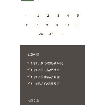
1
2
3
4
5
6
7
8
9
10
...
36
37
文章分類
好好玩的心理衛教時間
好好玩的心情點播室
好好玩的職能小知識
好好玩語你暢所欲言
搜尋文章